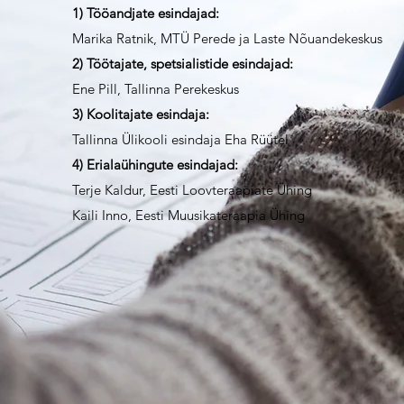
1) Tööandjate esindajad:
Marika Ratnik, MTÜ Perede ja Laste Nõuandekeskus
2) Töötajate, spetsialistide esindajad:
Ene Pill, Tallinna Perekeskus
3) Koolitajate esindaja:
Tallinna Ülikooli esindaja Eha Rüütel
4) Erialaühingute esindajad:
Terje Kaldur, Eesti Loovteraapiate Ühing
Kaili Inno, Eesti Muusikateraapia Ühing