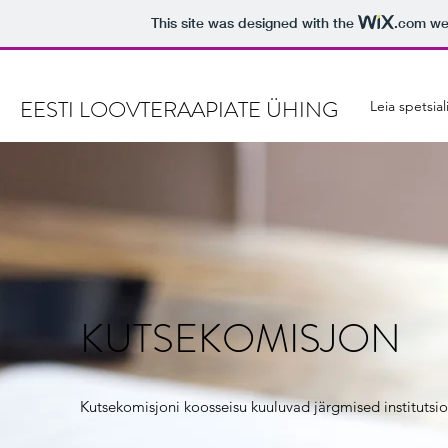
This site was designed with the
.com
web
EESTI LOOVTERAAPIATE ÜHING
Leia spetsial
KUTSEKOMISJON
Kutsekomisjoni koosseisu kuuluvad järgmised institutsi