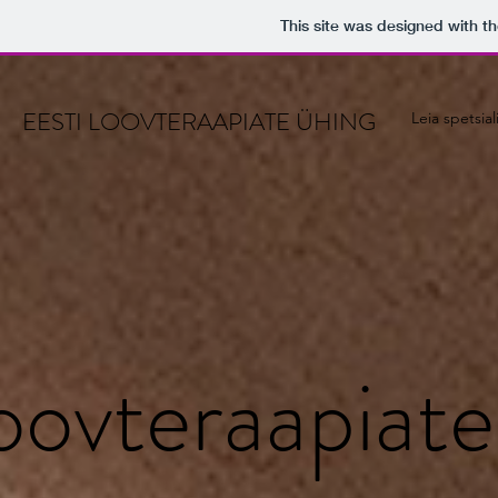
This site was designed with t
EESTI LOOVTERAAPIATE ÜHING
Leia spetsial
Loovteraapiat