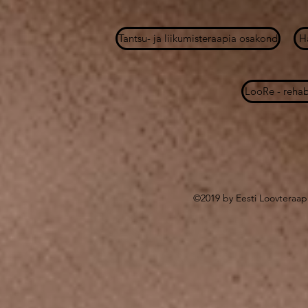
Tantsu- ja liikumisteraapia osakond
H
LooRe - rehab
©2019 by Eesti Loovteraap